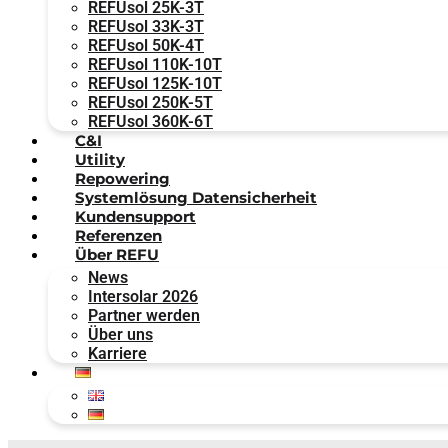
REFUsol 25K-3T
REFUsol 33K-3T
REFUsol 50K-4T
REFUsol 110K-10T
REFUsol 125K-10T
REFUsol 250K-5T
REFUsol 360K-6T
C&I
Utility
Repowering
Systemlösung Datensicherheit
Kundensupport
Referenzen
Über REFU
News
Intersolar 2026
Partner werden
Über uns
Karriere