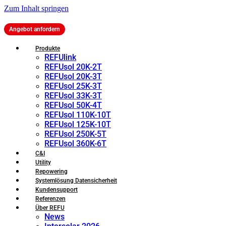
Zum Inhalt springen
Angebot anfordern
Produkte
REFUlink
REFUsol 20K-2T
REFUsol 20K-3T
REFUsol 25K-3T
REFUsol 33K-3T
REFUsol 50K-4T
REFUsol 110K-10T
REFUsol 125K-10T
REFUsol 250K-5T
REFUsol 360K-6T
C&I
Utility
Repowering
Systemlösung Datensicherheit
Kundensupport
Referenzen
Über REFU
News