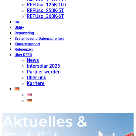
REFUsol 125K-10T
REFUsol 250K-5T
REFUsol 360K-6T
C&I
Utility
Repowering
Systemlösung Datensicherheit
Kundensupport
Referenzen
Über REFU
News
Intersolar 2026
Partner werden
Über uns
Karriere
Aktuelles &