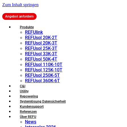
Zum Inhalt springen
Angebot anfordern
Produkte
REFUlink
REFUsol 20K-2T
REFUsol 20K-3T
REFUsol 25K-3T
REFUsol 33K-3T
REFUsol 50K-4T
REFUsol 110K-10T
REFUsol 125K-10T
REFUsol 250K-5T
REFUsol 360K-6T
C&I
Utility
Repowering
Systemlösung Datensicherheit
Kundensupport
Referenzen
Über REFU
News