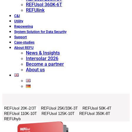
REFUsol 360K-6T
REFUlink
C&I
Utility
Repowering
System Solution for Data Security
Support
Case-studies
About REFU
News & Insights
Intersolar 2026
Become a partner
About us
REFUsol 20K-2/3T
REFUsol 25K/33K-3T
REFUsol 50K-4T
REFUsol 110K-10T
REFUsol 125K-10T
REFUsol 350K-8T
REFUhyb