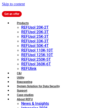
Skip to content
Get an offer
Products
REFUsol 20K-2T
REFUsol 20K-3T
REFUsol 25K-3T
REFUsol 33K-3T
REFUsol 50K-4T
REFUsol 110K-10T
REFUsol 125K-10T
REFUsol 250K-5T
REFUsol 360K-6T
REFUlink
C&I
Utility
Repowering
System Solution for Data Security
Support
Case-studies
About REFU
News & Insights